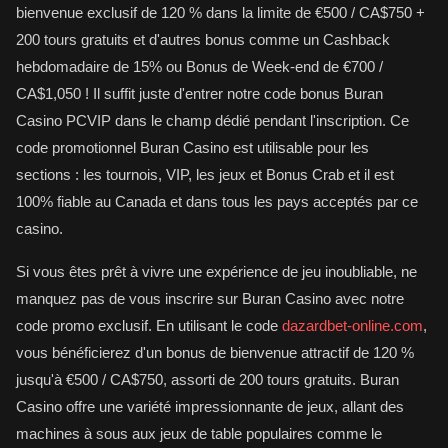
bienvenue exclusif de 120 % dans la limite de €500 / CA$750 +
200 tours gratuits et d'autres bonus comme un Cashback
hebdomadaire de 15% ou Bonus de Week-end de €700 /
CA$1,050 !
Il suffit juste d'entrer notre code bonus Buran
Casino PCVIP dans le champ dédié pendant l'inscription. Ce
code promotionnel Buran Casino est utilisable pour les
sections : les tournois, VIP, les jeux et Bonus Crab et il est
100% fiable au Canada et dans tous les pays acceptés par ce
casino.
Si vous êtes prêt à vivre une expérience de jeu inoubliable, ne
manquez pas de vous inscrire sur Buran Casino avec notre
code promo exclusif. En utilisant le code
dazardbet-online.com
,
vous bénéficierez d'un bonus de bienvenue attractif de 120 %
jusqu'à €500 / CA$750, assorti de 200 tours gratuits. Buran
Casino offre une variété impressionnante de jeux, allant des
machines à sous aux jeux de table populaires comme le