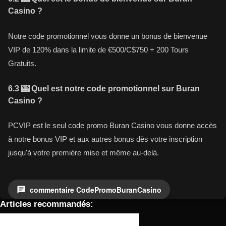
Casino ?
Notre code promotionnel vous donne un bonus de bienvenue
VIP de 120% dans la limite de €500/C$750 + 200 Tours
Gratuits.
6.3
🎰 Quel est notre code promotionnel sur Buran
Casino ?
PCVIP est le seul code promo Buran Casino vous donne accès
à notre bonus VIP et aux autres bonus dès votre inscription
jusqu'à votre première mise et même au-delà.
commentaire
CodePromoBuranCasino
Articles recommandés: