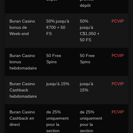
dépôt
Buran Casino
50% jusqu'à
50%
PCVIP
bonus de
€700 + 50
jusqu'à
Week-end
FS
C$1,050 +
50 FS
Buran Casino
50 Free
50 Free
PCVIP
bonus
Spins
Spins
hebdomadaire
Buran Casino
jusqu'à 15%
jusqu'à
PCVIP
Cashback
15%
hebdomadaire
Buran Casino
de 25%
de 25%
PCVIP
Cashback en
uniquement
uniquement
direct
pour la
pour la
section
section