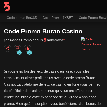
Code bonus Bet365
Code Promo 1XBET
Code Promo Betwi
Code Promo Buran Casino
par
Codes Promo
depuis
0
0
Si vous êtes fan des jeux de casino en ligne, vous allez
certainement aimer profiter plus avec le code promo Buran
Casino. La plateforme de jeux de casino en ligne vous permet
de bénéficier de plusieurs bonus qui vous ont offerts pour
rendre inoubliable votre expérience de jeu grâce à son code
promo.
Rien qu'à l'inscription, vous bénéficierez d'un bonus de