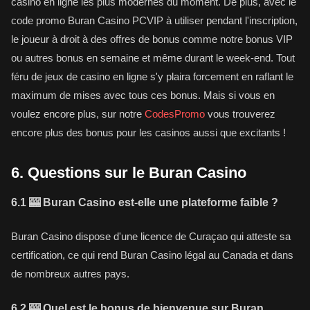
casino en ligne les plus modernes du moment. De plus, avec le
code promo Buran Casino PCVIP à utiliser pendant l'inscription,
le joueur à droit à des offres de bonus comme notre bonus VIP
ou autres bonus en semaine et même durant le week-end. Tout
féru de jeux de casino en ligne s'y plaira forcement en raflant le
maximum de mises avec tous ces bonus. Mais si vous en
voulez encore plus, sur notre
CodesPromo
vous trouverez
encore plus des bonus pour les casinos aussi que excitants !
6.
Questions sur le Buran Casino
6.1
🎰 Buran Casino est-elle une plateforme faible ?
Buran Casino dispose d'une licence de Curaçao qui atteste sa
certification, ce qui rend Buran Casino légal au Canada et dans
de nombreux autres pays.
6.2
🎰 Quel est le bonus de bienvenue sur Buran